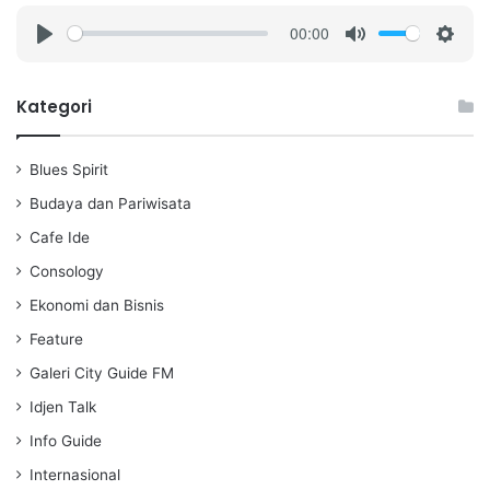
00:00
P
M
S
l
u
e
a
t
t
Kategori
y
e
t
i
Blues Spirit
n
g
Budaya dan Pariwisata
s
Cafe Ide
Consology
Ekonomi dan Bisnis
Feature
Galeri City Guide FM
Idjen Talk
Info Guide
Internasional