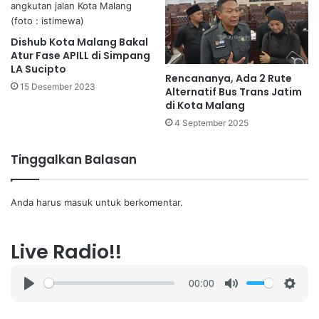
Dishub Kota Malang Bakal
Atur Fase APILL di Simpang
LA Sucipto
Rencananya, Ada 2 Rute
15 Desember 2023
Alternatif Bus Trans Jatim
di Kota Malang
4 September 2025
Tinggalkan Balasan
Anda harus
masuk
untuk berkomentar.
Live Radio!!
00:00
P
M
S
l
u
e