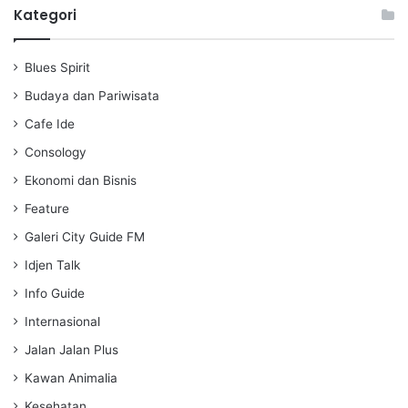
a
t
t
Kategori
y
e
t
i
Blues Spirit
n
g
Budaya dan Pariwisata
s
Cafe Ide
Consology
Ekonomi dan Bisnis
Feature
Galeri City Guide FM
Idjen Talk
Info Guide
Internasional
Jalan Jalan Plus
Kawan Animalia
Kesehatan