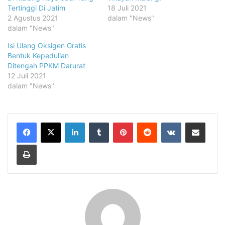
Tertinggi Di Jatim
18 Juli 2021
2 Agustus 2021
dalam "News"
dalam "News"
Isi Ulang Oksigen Gratis
Bentuk Kepedulian
Ditengah PPKM Darurat
12 Juli 2021
dalam "News"
LinkedIn
Tumblr
Pinterest
Reddit
VKontakte
Share via Email
Print