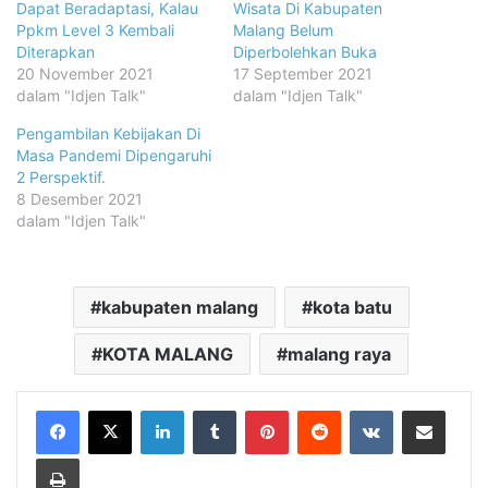
Dapat Beradaptasi, Kalau
Wisata Di Kabupaten
Ppkm Level 3 Kembali
Malang Belum
Diterapkan
Diperbolehkan Buka
20 November 2021
17 September 2021
dalam "Idjen Talk"
dalam "Idjen Talk"
Pengambilan Kebijakan Di
Masa Pandemi Dipengaruhi
2 Perspektif.
8 Desember 2021
dalam "Idjen Talk"
kabupaten malang
kota batu
KOTA MALANG
malang raya
LinkedIn
Tumblr
Pinterest
Reddit
VKontakte
Share via Email
Print