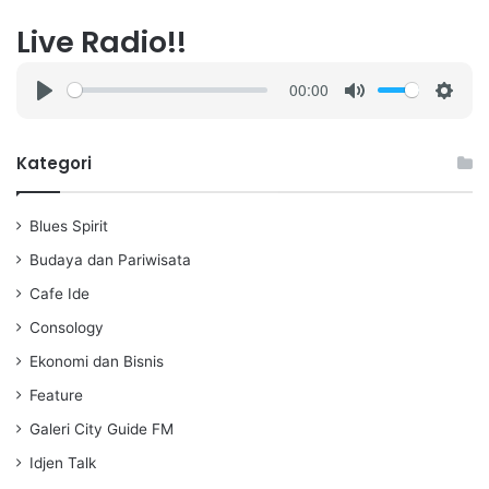
Live Radio!!
00:00
P
M
S
l
u
e
a
t
t
Kategori
y
e
t
i
Blues Spirit
n
g
Budaya dan Pariwisata
s
Cafe Ide
Consology
Ekonomi dan Bisnis
Feature
Galeri City Guide FM
Idjen Talk