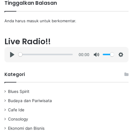
Tinggalkan Balasan
Anda harus
masuk
untuk berkomentar.
Live Radio!!
00:00
P
M
S
l
u
e
a
t
t
Kategori
y
e
t
i
Blues Spirit
n
g
Budaya dan Pariwisata
s
Cafe Ide
Consology
Ekonomi dan Bisnis