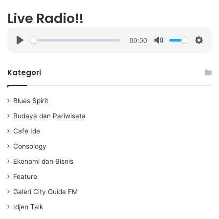
Live Radio!!
00:00
P
M
S
l
u
e
a
t
t
Kategori
y
e
t
i
Blues Spirit
n
g
Budaya dan Pariwisata
s
Cafe Ide
Consology
Ekonomi dan Bisnis
Feature
Galeri City Guide FM
Idjen Talk