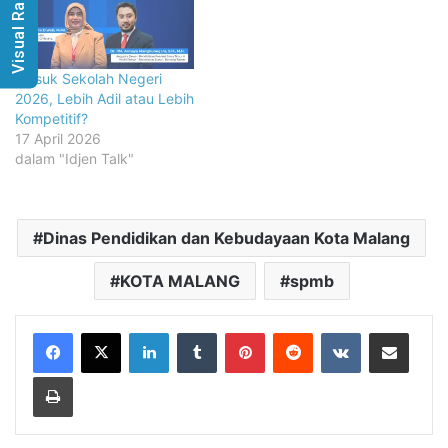
Visual Radio
Masuk Sekolah Negeri
2026, Lebih Adil atau Lebih
Kompetitif?
17 April 2026
dalam "Idjen Talk"
Dinas Pendidikan dan Kebudayaan Kota Malang
KOTA MALANG
spmb
LinkedIn
Tumblr
Pinterest
Reddit
VKontakte
Share via Email
Print