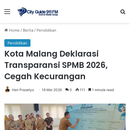
Menu
Se
Home
/
Berita
/
Pendidikan
Pendidikan
Kota Malang Deklarasi
Transparansi SPMB 2026,
Cegah Kecurangan
Heri Prasetyo
19 Mei 2026
0
111
1 minute read