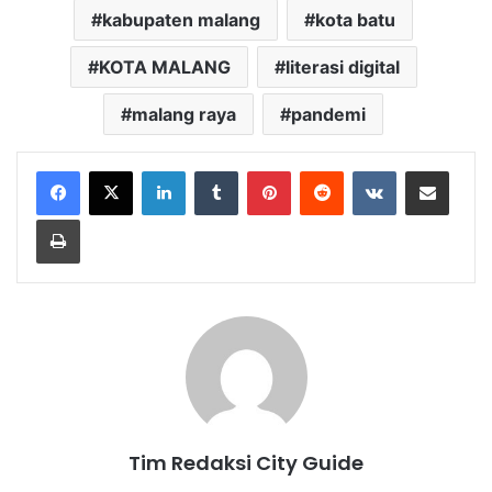
kabupaten malang
kota batu
KOTA MALANG
literasi digital
malang raya
pandemi
LinkedIn
Tumblr
Pinterest
Reddit
VKontakte
Share via Email
Print
Tim Redaksi City Guide