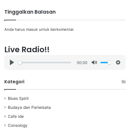
Tinggalkan Balasan
Anda harus
masuk
untuk berkomentar.
Live Radio!!
00:00
P
M
S
l
u
e
a
t
t
Kategori
y
e
t
i
Blues Spirit
n
g
Budaya dan Pariwisata
s
Cafe Ide
Consology