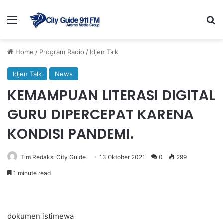
Menu
Se
Home
/
Program Radio
/
Idjen Talk
Idjen Talk
News
KEMAMPUAN LITERASI DIGITAL
GURU DIPERCEPAT KARENA
KONDISI PANDEMI.
Tim Redaksi City Guide
13 Oktober 2021
0
299
1 minute read
dokumen istimewa