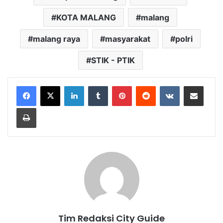
KOTA MALANG
malang
malang raya
masyarakat
polri
STIK - PTIK
LinkedIn
Tumblr
Pinterest
Reddit
VKontakte
Share via Email
Print
Tim Redaksi City Guide