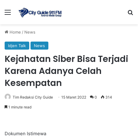
Menu
Se
Home
/
News
Idjen Talk
News
Kejahatan Siber Bisa Terjadi
Karena Adanya Celah
Kesempatan
Tim Redaksi City Guide
15 Maret 2022
0
314
1 minute read
Dokumen Istimewa