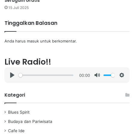
Seragam Gratis
15 Juli 2025
Tinggalkan Balasan
Anda harus
masuk
untuk berkomentar.
Live Radio!!
00:00
P
M
S
l
u
e
a
t
t
Kategori
y
e
t
i
Blues Spirit
n
g
Budaya dan Pariwisata
s
Cafe Ide