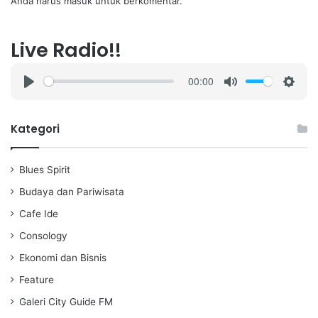
Anda harus
masuk
untuk berkomentar.
Live Radio!!
00:00
P
M
S
l
u
e
a
t
t
Kategori
y
e
t
i
Blues Spirit
n
g
Budaya dan Pariwisata
s
Cafe Ide
Consology
Ekonomi dan Bisnis
Feature
Galeri City Guide FM