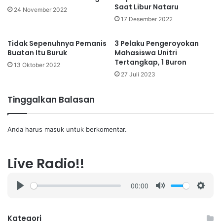
Saat Libur Nataru
24 November 2022
17 Desember 2022
Tidak Sepenuhnya Pemanis
3 Pelaku Pengeroyokan
Buatan Itu Buruk
Mahasiswa Unitri
Tertangkap, 1 Buron
13 Oktober 2022
27 Juli 2023
Tinggalkan Balasan
Anda harus
masuk
untuk berkomentar.
Live Radio!!
00:00
P
M
S
l
u
e
a
t
t
Kategori