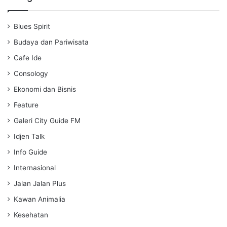
y
e
t
i
Blues Spirit
n
g
Budaya dan Pariwisata
s
Cafe Ide
Consology
Ekonomi dan Bisnis
Feature
Galeri City Guide FM
Idjen Talk
Info Guide
Internasional
Jalan Jalan Plus
Kawan Animalia
Kesehatan