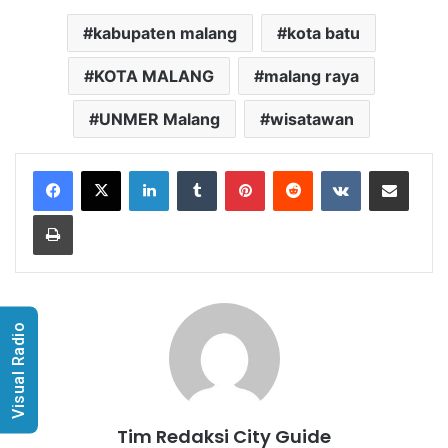
kabupaten malang
kota batu
KOTA MALANG
malang raya
UNMER Malang
wisatawan
LinkedIn
Tumblr
Pinterest
Reddit
VKontakte
Share via Email
Print
Visual Radio
Tim Redaksi City Guide