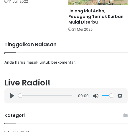
11 Juli 2022
Jelang Idul Adha,
Pedagang Ternak Kurban
Mulai Diserbu
21 Mei 2025
Tinggalkan Balasan
Anda harus
masuk
untuk berkomentar.
Live Radio!!
00:00
P
M
S
l
u
e
a
t
t
Kategori
y
e
t
i