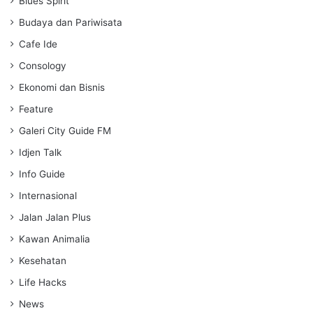
Blues Spirit
n
g
Budaya dan Pariwisata
s
Cafe Ide
Consology
Ekonomi dan Bisnis
Feature
Galeri City Guide FM
Idjen Talk
Info Guide
Internasional
Jalan Jalan Plus
Kawan Animalia
Kesehatan
Life Hacks
News