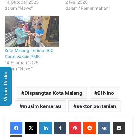
14 Oktober 2025
2 Mei 2026
dalam "News"
dalam "Pemerintahan"
Kota Malang Terima 600
Dosis Vaksin PMK
14 Februari 2025
dalam "News"
Visual Radio
Dispangtan Kota Malang
El Nino
musim kemarau
sektor pertanian
LinkedIn
Tumblr
Pinterest
Reddit
VKontakte
Share via Email
Print