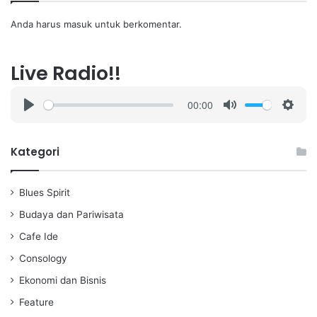
Anda harus
masuk
untuk berkomentar.
Live Radio!!
00:00
P
M
S
l
u
e
a
t
t
Kategori
y
e
t
i
Blues Spirit
n
g
Budaya dan Pariwisata
s
Cafe Ide
Consology
Ekonomi dan Bisnis
Feature