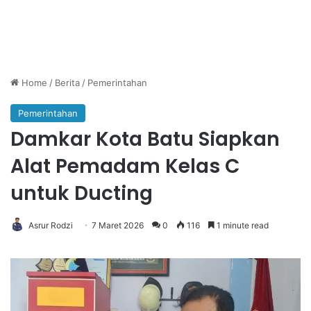
Home
/
Berita
/
Pemerintahan
Pemerintahan
Damkar Kota Batu Siapkan
Alat Pemadam Kelas C
untuk Ducting
Asrur Rodzi
7 Maret 2026
0
116
1 minute read