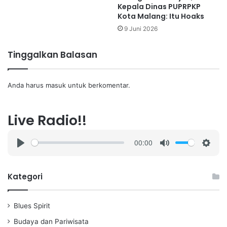
Kepala Dinas PUPRPKP
Kota Malang: Itu Hoaks
9 Juni 2026
Tinggalkan Balasan
Anda harus
masuk
untuk berkomentar.
Live Radio!!
00:00
P
M
S
l
u
e
a
t
t
Kategori
y
e
t
i
Blues Spirit
n
g
Budaya dan Pariwisata