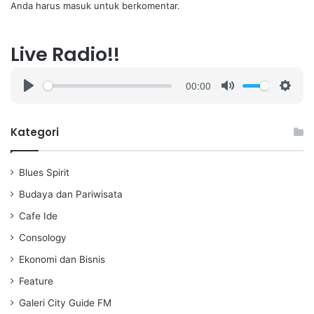
Anda harus
masuk
untuk berkomentar.
Live Radio!!
00:00
P
M
S
l
u
e
a
t
t
Kategori
y
e
t
i
Blues Spirit
n
g
Budaya dan Pariwisata
s
Cafe Ide
Consology
Ekonomi dan Bisnis
Feature
Galeri City Guide FM