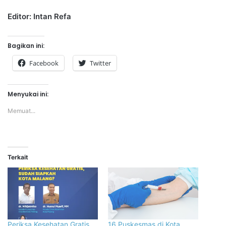
Editor: Intan Refa
Bagikan ini:
Facebook
Twitter
Menyukai ini:
Memuat...
Terkait
Periksa Kesehatan Gratis,
16 Puskesmas di Kota