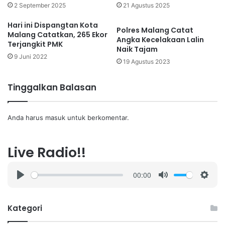
2 September 2025
21 Agustus 2025
Hari ini Dispangtan Kota
Polres Malang Catat
Malang Catatkan, 265 Ekor
Angka Kecelakaan Lalin
Terjangkit PMK
Naik Tajam
9 Juni 2022
19 Agustus 2023
Tinggalkan Balasan
Anda harus
masuk
untuk berkomentar.
Live Radio!!
00:00
P
M
S
l
u
e
a
t
t
Kategori
y
e
t