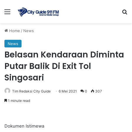
Menu
Se
Home
/
News
News
Belasan Kendaraan Diminta
Putar Balik Di Exit Tol
Singosari
Tim Redaksi City Guide
6 Mei 2021
0
307
1 minute read
Dokumen Istimewa