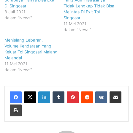
Di Singosari
Tidak Lengkap Tidak Bisa
8 Juli 2021
Melintas Di Exit Tol
dalam "News"
Singosari
11 Mei 2021
dalam "News"
Menjelang Lebaran,
Volume Kendaraan Yang
Keluar Tol Singosari Malang
Melandai
11 Mei 2021
dalam "News"
LinkedIn
Tumblr
Pinterest
Reddit
VKontakte
Share via Email
Print