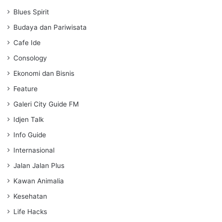
i
Blues Spirit
n
g
Budaya dan Pariwisata
s
Cafe Ide
Consology
Ekonomi dan Bisnis
Feature
Galeri City Guide FM
Idjen Talk
Info Guide
Internasional
Jalan Jalan Plus
Kawan Animalia
Kesehatan
Life Hacks