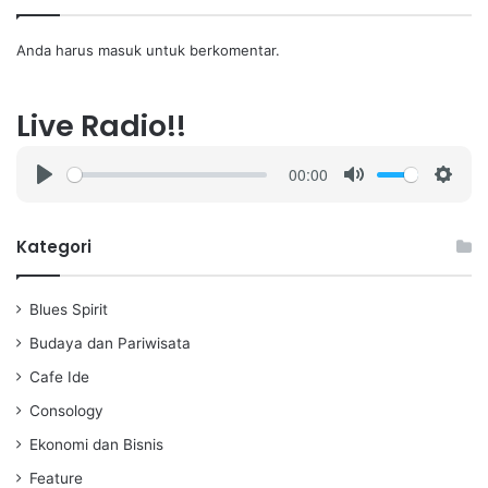
Anda harus
masuk
untuk berkomentar.
Live Radio!!
00:00
P
M
S
l
u
e
a
t
t
Kategori
y
e
t
i
Blues Spirit
n
g
Budaya dan Pariwisata
s
Cafe Ide
Consology
Ekonomi dan Bisnis
Feature