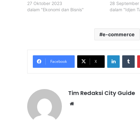
27 Oktober 2023
28 September
dalam "Ekonomi dan Bisnis"
dalam "Idjen T
e-commerce
LinkedIn
Tu
Facebook
X
Tim Redaksi City Guide
Website