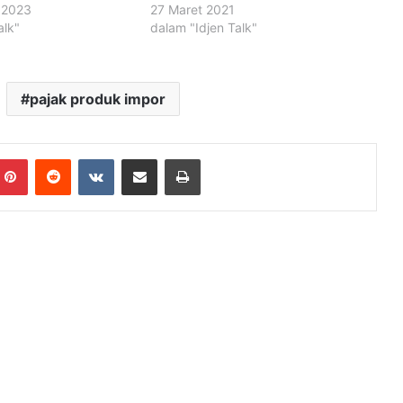
 2023
27 Maret 2021
alk"
dalam "Idjen Talk"
pajak produk impor
mblr
Pinterest
Reddit
VKontakte
Share via Email
Print