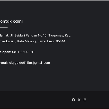
Kontak Kami
lamat:
Jl. Baiduri Pandan No.16, Tlogomas, Kec.
owokwaru, Kota Malang, Jawa Timur 65144
elepon:
0811-3600-911
-mail:
cityguide911fm@gmail.com
Facebook
X
Instagram