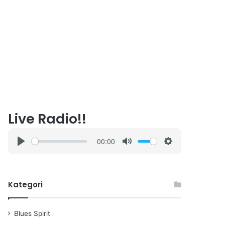
Live Radio!!
00:00
P
M
S
l
u
e
a
t
t
Kategori
y
e
t
i
n
Blues Spirit
g