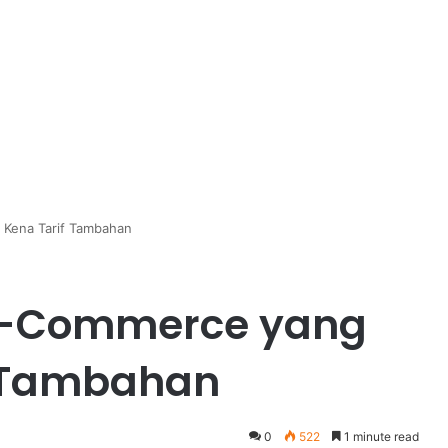
 Kena Tarif Tambahan
 e-Commerce yang
f Tambahan
0
522
1 minute read