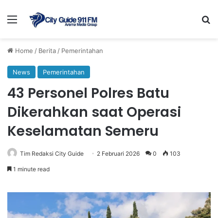
Menu
Se
Home
/
Berita
/
Pemerintahan
News
Pemerintahan
43 Personel Polres Batu
Dikerahkan saat Operasi
Keselamatan Semeru
Tim Redaksi City Guide
2 Februari 2026
0
103
1 minute read