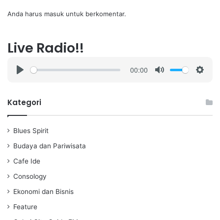
Anda harus
masuk
untuk berkomentar.
Live Radio!!
00:00
P
M
S
l
u
e
a
t
t
Kategori
y
e
t
i
Blues Spirit
n
g
Budaya dan Pariwisata
s
Cafe Ide
Consology
Ekonomi dan Bisnis
Feature