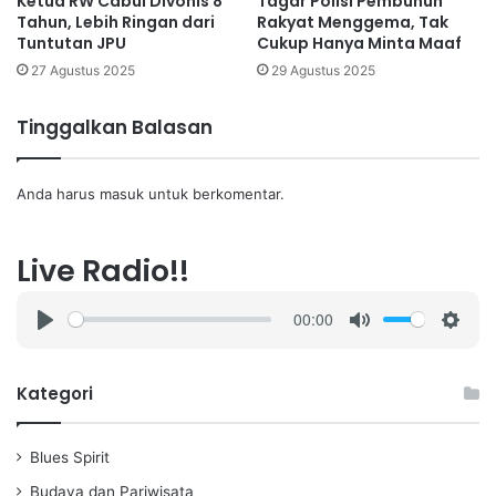
Ketua RW Cabul Divonis 8
Tagar Polisi Pembunuh
Tahun, Lebih Ringan dari
Rakyat Menggema, Tak
Tuntutan JPU
Cukup Hanya Minta Maaf
27 Agustus 2025
29 Agustus 2025
Tinggalkan Balasan
Anda harus
masuk
untuk berkomentar.
Live Radio!!
00:00
P
M
S
l
u
e
a
t
t
Kategori
y
e
t
i
Blues Spirit
n
g
Budaya dan Pariwisata