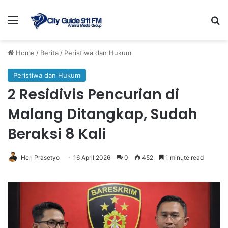
Menu
Se
Home
/
Berita
/
Peristiwa dan Hukum
Peristiwa dan Hukum
2 Residivis Pencurian di
Malang Ditangkap, Sudah
Beraksi 8 Kali
Heri Prasetyo
16 April 2026
0
452
1 minute read