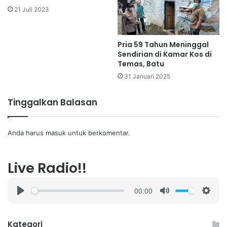
21 Juli 2023
Pria 59 Tahun Meninggal
Sendirian di Kamar Kos di
Temas, Batu
31 Januari 2025
Tinggalkan Balasan
Anda harus
masuk
untuk berkomentar.
Live Radio!!
00:00
P
M
S
l
u
e
a
t
t
Kategori