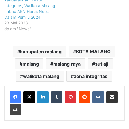
Integritas, Walikota Malang
Imbau ASN Harus Netral
Dalam Pemilu 2024
23 Mei 2023
dalam "News"
kabupaten malang
KOTA MALANG
malang
malang raya
sutiaji
walikota malang
zona integritas
LinkedIn
Tumblr
Pinterest
Reddit
VKontakte
Share via Email
Print