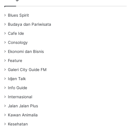
y
e
t
i
Blues Spirit
n
g
Budaya dan Pariwisata
s
Cafe Ide
Consology
Ekonomi dan Bisnis
Feature
Galeri City Guide FM
Idjen Talk
Info Guide
Internasional
Jalan Jalan Plus
Kawan Animalia
Kesehatan