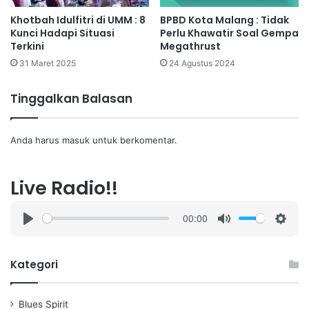
Khotbah Idulfitri di UMM : 8
BPBD Kota Malang : Tidak
Kunci Hadapi Situasi
Perlu Khawatir Soal Gempa
Terkini
Megathrust
31 Maret 2025
24 Agustus 2024
Tinggalkan Balasan
Anda harus
masuk
untuk berkomentar.
Live Radio!!
00:00
P
M
S
l
u
e
a
t
t
Kategori
y
e
t
i
Blues Spirit
n