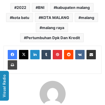
2022
BNI
kabupaten malang
kota batu
KOTA MALANG
malang
malang raya
Pertumbuhan Dpk Dan Kredit
LinkedIn
Tumblr
Pinterest
Reddit
VKontakte
Share via Email
Print
Visual Radio