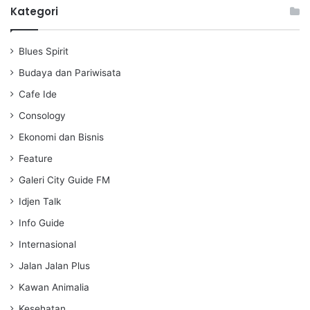
a
t
t
Kategori
y
e
t
i
Blues Spirit
n
g
Budaya dan Pariwisata
s
Cafe Ide
Consology
Ekonomi dan Bisnis
Feature
Galeri City Guide FM
Idjen Talk
Info Guide
Internasional
Jalan Jalan Plus
Kawan Animalia
Kesehatan