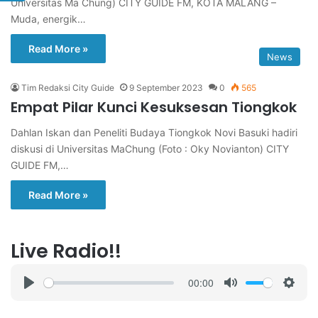
Universitas Ma Chung) CITY GUIDE FM, KOTA MALANG –
Muda, energik…
Read More »
News
Tim Redaksi City Guide
9 September 2023
0
565
Empat Pilar Kunci Kesuksesan Tiongkok
Dahlan Iskan dan Peneliti Budaya Tiongkok Novi Basuki hadiri
diskusi di Universitas MaChung (Foto : Oky Novianton) CITY
GUIDE FM,…
Read More »
Live Radio!!
00:00
P
M
S
l
u
e