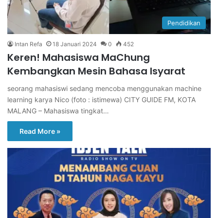
Pendidikan
Intan Refa
18 Januari 2024
0
452
Keren! Mahasiswa MaChung
Kembangkan Mesin Bahasa Isyarat
seorang mahasiswi sedang mencoba menggunakan machine
learning karya Nico (foto : istimewa) CITY GUIDE FM, KOTA
MALANG – Mahasiswa tingkat…
Read More »