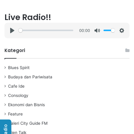
Live Radio!!
00:00
P
M
S
l
u
e
a
t
t
Kategori
y
e
t
i
Blues Spirit
n
g
Budaya dan Pariwisata
s
Cafe Ide
Consology
Ekonomi dan Bisnis
Feature
Galeri City Guide FM
Idjen Talk