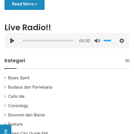
Read More »
Live Radio!!
00:00
P
M
S
l
u
e
a
t
t
Kategori
y
e
t
i
Blues Spirit
n
g
Budaya dan Pariwisata
s
Cafe Ide
Consology
Ekonomi dan Bisnis
Feature
Galeri City Guide FM