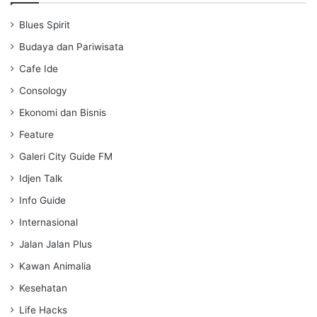
i
Blues Spirit
n
g
Budaya dan Pariwisata
s
Cafe Ide
Consology
Ekonomi dan Bisnis
Feature
Galeri City Guide FM
Idjen Talk
Info Guide
Internasional
Jalan Jalan Plus
Kawan Animalia
Kesehatan
Life Hacks