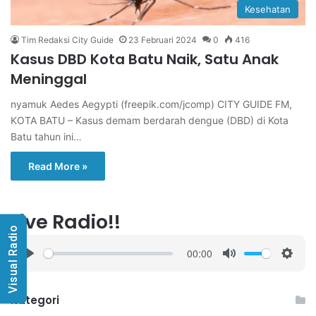
Kesehatan
Tim Redaksi City Guide
23 Februari 2024
0
416
Kasus DBD Kota Batu Naik, Satu Anak
Meninggal
nyamuk Aedes Aegypti (freepik.com/jcomp) CITY GUIDE FM,
KOTA BATU – Kasus demam berdarah dengue (DBD) di Kota
Batu tahun ini…
Read More »
Live Radio!!
Visual Radio
00:00
P
M
S
l
u
e
a
t
t
Kategori
y
e
t