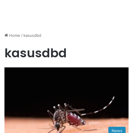
Home
/
kasusdbd
kasusdbd
News