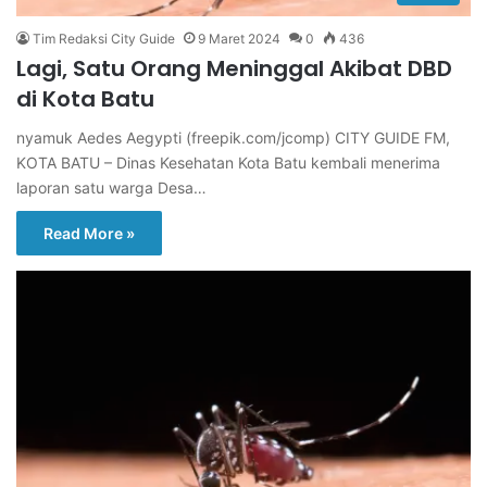
Tim Redaksi City Guide
9 Maret 2024
0
436
Lagi, Satu Orang Meninggal Akibat DBD
di Kota Batu
nyamuk Aedes Aegypti (freepik.com/jcomp) CITY GUIDE FM,
KOTA BATU – Dinas Kesehatan Kota Batu kembali menerima
laporan satu warga Desa…
Read More »