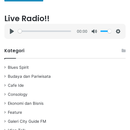
Live Radio!!
00:00
P
M
S
l
u
e
a
t
t
Kategori
y
e
t
i
Blues Spirit
n
g
Budaya dan Pariwisata
s
Cafe Ide
Consology
Ekonomi dan Bisnis
Feature
Galeri City Guide FM