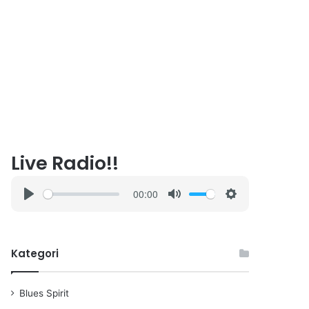
Live Radio!!
00:00
P
M
S
l
u
e
a
t
t
Kategori
y
e
t
i
n
Blues Spirit
g