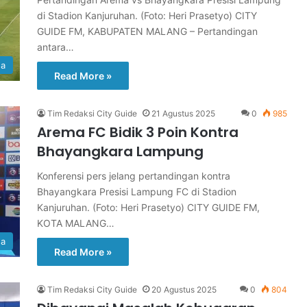
di Stadion Kanjuruhan. (Foto: Heri Prasetyo) CITY
GUIDE FM, KABUPATEN MALANG – Pertandingan
antara…
ga
Read More »
Tim Redaksi City Guide
21 Agustus 2025
0
985
Arema FC Bidik 3 Poin Kontra
Bhayangkara Lampung
Konferensi pers jelang pertandingan kontra
Bhayangkara Presisi Lampung FC di Stadion
Kanjuruhan. (Foto: Heri Prasetyo) CITY GUIDE FM,
KOTA MALANG…
ga
Read More »
Tim Redaksi City Guide
20 Agustus 2025
0
804