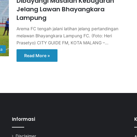
Dibayangi Masalah Kebugaran
Jelang Lawan Bhayangkara
Lampung
Arema FC tengah jalani latihan jelang pertandingan
melawan Bhayangkara Lampung FC. (Foto: Heri
Prasetyo) CITY GUIDE FM, KOTA MALANG –…
ga
Read More »
Informasi
Disclaimer
A