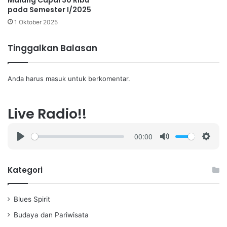
Malang Capai 30 Ribu
pada Semester I/2025
1 Oktober 2025
Tinggalkan Balasan
Anda harus
masuk
untuk berkomentar.
Live Radio!!
00:00
P
M
S
l
u
e
a
t
t
Kategori
y
e
t
i
Blues Spirit
n
g
Budaya dan Pariwisata
s