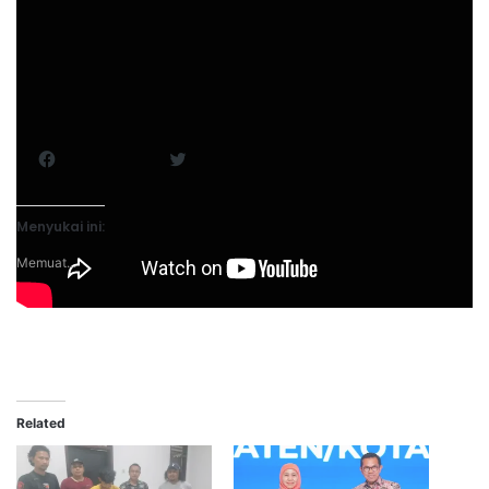
Bagikan ini:
Facebook
Twitter
Menyukai ini:
Memuat...
Related