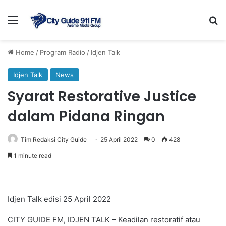
Menu
Se
Home
/
Program Radio
/
Idjen Talk
Idjen Talk
News
Syarat Restorative Justice
dalam Pidana Ringan
Tim Redaksi City Guide
25 April 2022
0
428
1 minute read
Idjen Talk edisi 25 April 2022
CITY GUIDE FM, IDJEN TALK – Keadilan restoratif atau