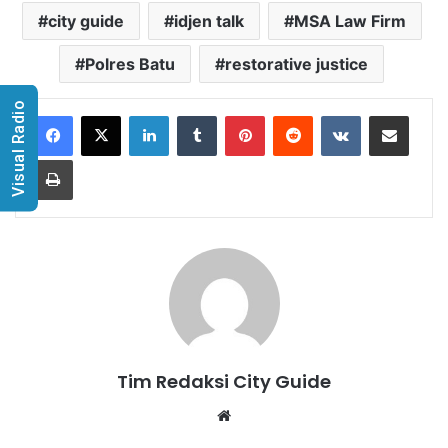
city guide
idjen talk
MSA Law Firm
Polres Batu
restorative justice
Visual Radio
LinkedIn
Tumblr
Pinterest
Reddit
VKontakte
Share via Email
Print
Tim Redaksi City Guide
Website