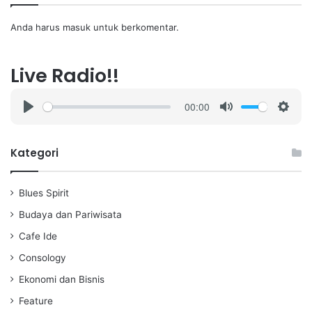
Anda harus
masuk
untuk berkomentar.
Live Radio!!
00:00
P
M
S
l
u
e
a
t
t
Kategori
y
e
t
i
Blues Spirit
n
g
Budaya dan Pariwisata
s
Cafe Ide
Consology
Ekonomi dan Bisnis
Feature