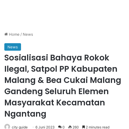
Home
/
News
News
Sosialisasi Bahaya Rokok
Ilegal, Satpol PP Kabupaten
Malang & Bea Cukai Malang
Gandeng Seluruh Elemen
Masyarakat Kecamatan
Ngantang
city guide
6 Juni 2023
0
260
2 minutes read