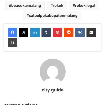
beacukaimalang
rokok
rokokilegal
satpolppkabupatenmalang
LinkedIn
Tumblr
Pinterest
Reddit
VKontakte
Share via Email
Print
city guide