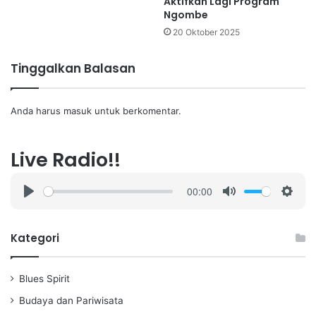
Aktifkan Lagi Program
Ngombe
20 Oktober 2025
Tinggalkan Balasan
Anda harus
masuk
untuk berkomentar.
Live Radio!!
00:00
P
M
S
l
u
e
a
t
t
Kategori
y
e
t
i
Blues Spirit
n
g
Budaya dan Pariwisata
s