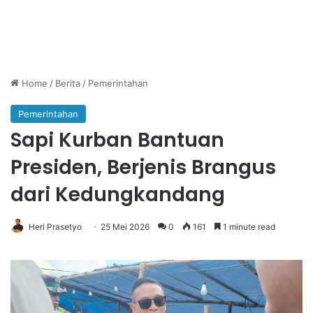
Home
/
Berita
/
Pemerintahan
Pemerintahan
Sapi Kurban Bantuan
Presiden, Berjenis Brangus
dari Kedungkandang
Heri Prasetyo
25 Mei 2026
0
161
1 minute read