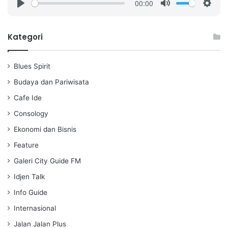
00:00
P
M
S
l
u
e
a
t
t
Kategori
y
e
t
i
Blues Spirit
n
g
Budaya dan Pariwisata
s
Cafe Ide
Consology
Ekonomi dan Bisnis
Feature
Galeri City Guide FM
Idjen Talk
Info Guide
Internasional
Jalan Jalan Plus