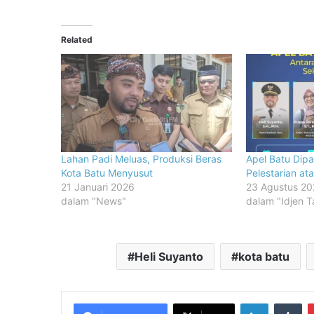
Related
Lahan Padi Meluas, Produksi Beras
Apel Batu Dipa
Kota Batu Menyusut
Pelestarian at
21 Januari 2026
23 Agustus 2
dalam "News"
dalam "Idjen T
Heli Suyanto
kota batu
LinkedIn
Tu