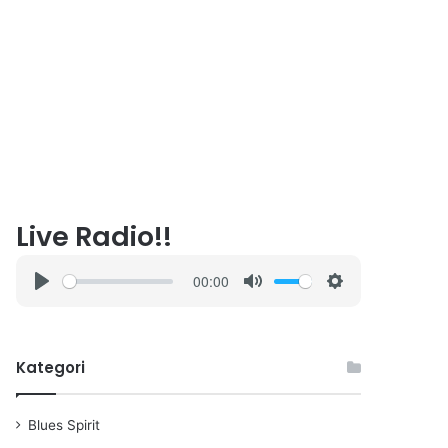
Live Radio!!
00:00
P
M
S
l
u
e
a
t
t
Kategori
y
e
t
i
n
Blues Spirit
g