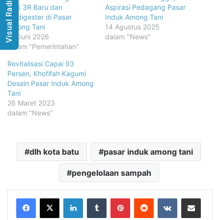
Visual Radio
TPS 3R Baru dan
Aspirasi Pedagang Pasar
Biodigester di Pasar
Induk Among Tani
Among Tani
14 Agustus 2025
15 Juni 2026
dalam "News"
dalam "Pemerintahan"
Revitalisasi Capai 93
Persen, Khofifah Kagumi
Desain Pasar Induk Among
Tani
26 Maret 2023
dalam "News"
dlh kota batu
pasar induk among tani
pengelolaan sampah
LinkedIn
Tumblr
Pinterest
Reddit
VKontakte
Share via Email
Print