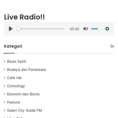
Live Radio!!
00:00
P
M
S
l
u
e
a
t
t
Kategori
y
e
t
i
Blues Spirit
n
g
Budaya dan Pariwisata
s
Cafe Ide
Consology
Ekonomi dan Bisnis
Feature
Galeri City Guide FM