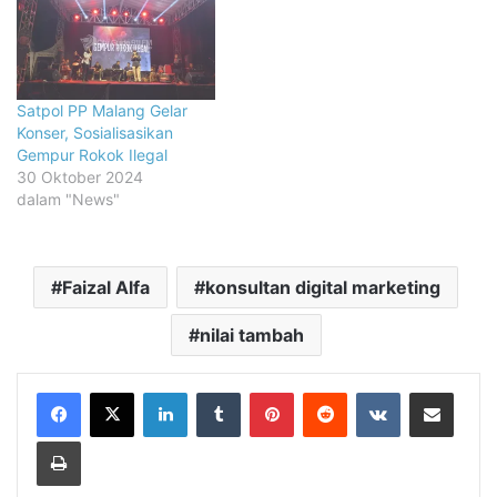
Satpol PP Malang Gelar
Konser, Sosialisasikan
Gempur Rokok Ilegal
30 Oktober 2024
dalam "News"
Faizal Alfa
konsultan digital marketing
nilai tambah
LinkedIn
Tumblr
Pinterest
Reddit
VKontakte
Share via Email
Print