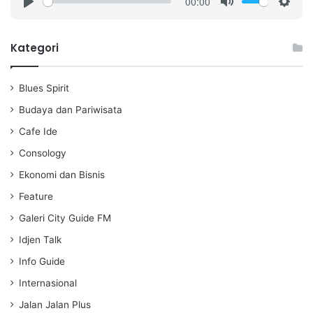
00:00
P
M
S
l
u
e
a
t
t
Kategori
y
e
t
i
Blues Spirit
n
g
Budaya dan Pariwisata
s
Cafe Ide
Consology
Ekonomi dan Bisnis
Feature
Galeri City Guide FM
Idjen Talk
Info Guide
Internasional
Jalan Jalan Plus