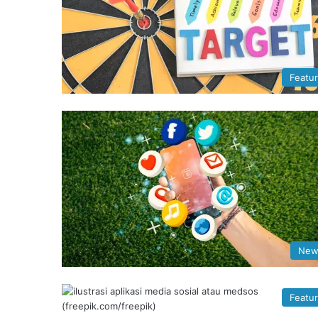
Featu
New
Featu