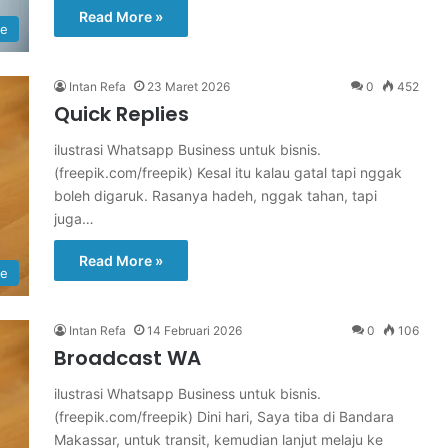
Read More »
re
Intan Refa
23 Maret 2026
0
452
Quick Replies
ilustrasi Whatsapp Business untuk bisnis.
(freepik.com/freepik) Kesal itu kalau gatal tapi nggak
boleh digaruk. Rasanya hadeh, nggak tahan, tapi
juga…
Read More »
re
Intan Refa
14 Februari 2026
0
106
Broadcast WA
ilustrasi Whatsapp Business untuk bisnis.
(freepik.com/freepik) Dini hari, Saya tiba di Bandara
Makassar, untuk transit, kemudian lanjut melaju ke