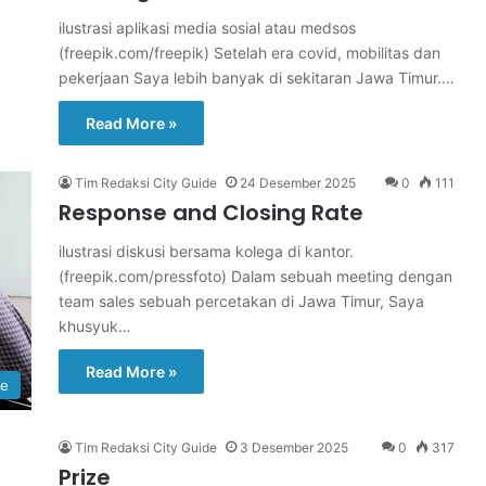
ilustrasi aplikasi media sosial atau medsos
(freepik.com/freepik) Setelah era covid, mobilitas dan
pekerjaan Saya lebih banyak di sekitaran Jawa Timur.…
Read More »
Tim Redaksi City Guide
24 Desember 2025
0
111
Response and Closing Rate
ilustrasi diskusi bersama kolega di kantor.
(freepik.com/pressfoto) Dalam sebuah meeting dengan
team sales sebuah percetakan di Jawa Timur, Saya
khusyuk…
Read More »
re
Tim Redaksi City Guide
3 Desember 2025
0
317
Prize