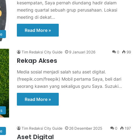
kesempatan, Saya pernah diundang hadir dalam
meeting quartal sebuah grup perusahaan. Lokasi
meeting di dekat…
Read More »
re
Tim Redaksi City Guide
9 Januari 2026
0
99
Rekap Akses
Media sosial menjadi salah satu aset digital.
(freepik.com/freepik) Mobil pertama Saya, beli dari
seorang kawan yang sekaligus guru Saya. Suzuki…
Read More »
s
Tim Redaksi City Guide
26 Desember 2025
0
197
re
Aset Digital