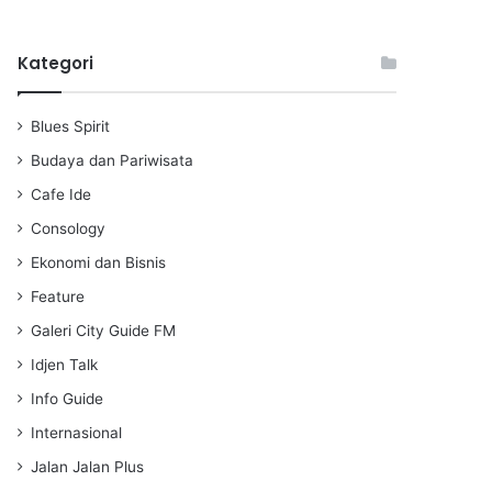
l
u
e
a
t
t
Kategori
y
e
t
i
n
Blues Spirit
g
s
Budaya dan Pariwisata
Cafe Ide
Consology
Ekonomi dan Bisnis
Feature
Galeri City Guide FM
Idjen Talk
Info Guide
Internasional
Jalan Jalan Plus