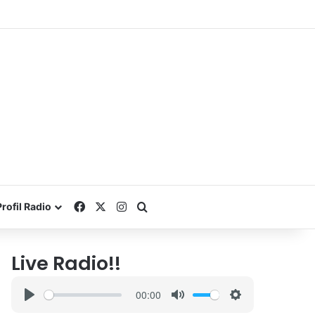
Facebook
X
Instagram
Search for
Profil Radio
Live Radio!!
00:00
P
M
S