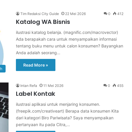
Tim Redaksi City Guide
22 Mei 2026
0
412
Katalog WA Bisnis
ilustrasi katalog belanja. (magnific.com/macrovector)
Ada berapakah cara untuk menyampaikan informasi
tentang buku menu untuk calon konsumen? Bayangkan
Anda adalah seorang…
Read More »
ah
Intan Refa
11 Mei 2026
0
455
Label Kontak
ilustrasi aplikasi untuk menjaring konsumen.
(freepik.com/creativeart) Berapa data konsumen Kita
dari kategori Biro Pariwisata? Saya menyampaikan
pertanyaan itu pada Citra,…