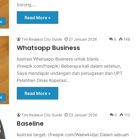
Sorong,…
Read More »
re
Tim Redaksi City Guide
27 Januari 2026
0
148
Whatsapp Business
ilustrasi Whatsapp Business untuk bisnis.
(freepik.com/freepik) Beberapa kali dalam setahun,
Saya mendapat undangan dan penugasan dari UPT
Pelatihan Dinas Koperasi…
Read More »
re
Tim Redaksi City Guide
23 Januari 2026
0
112
Baseline
ilustrasi target. (freepik.com/Waewkidja) Dalam sebuah