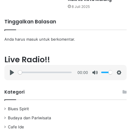
8 Juli 2025
Tinggalkan Balasan
Anda harus
masuk
untuk berkomentar.
Live Radio!!
00:00
P
M
S
l
u
e
a
t
t
Kategori
y
e
t
i
Blues Spirit
n
g
Budaya dan Pariwisata
s
Cafe Ide