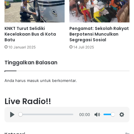
KNKT Turut Selidiki
Pengamat: Sekolah Rakyat
Kecelakaan Bus di Kota
Berpotensi Munculkan
Batu
Segregasi Sosial
10 Januari 2025
14 Juli 2025
Tinggalkan Balasan
Anda harus
masuk
untuk berkomentar.
Live Radio!!
00:00
P
M
S
l
u
e
a
t
t