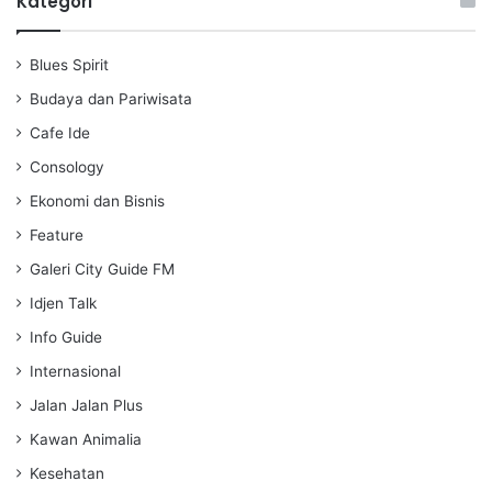
Kategori
y
e
t
i
Blues Spirit
n
g
Budaya dan Pariwisata
s
Cafe Ide
Consology
Ekonomi dan Bisnis
Feature
Galeri City Guide FM
Idjen Talk
Info Guide
Internasional
Jalan Jalan Plus
Kawan Animalia
Kesehatan