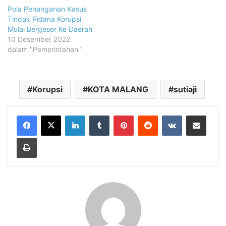
Pola Penanganan Kasus
Tindak Pidana Korupsi
Mulai Bergeser Ke Daerah
10 Desember 2022
dalam "Pemerintahan"
Korupsi
KOTA MALANG
sutiaji
LinkedIn
Tumblr
Pinterest
Reddit
VKontakte
Share via Email
Print