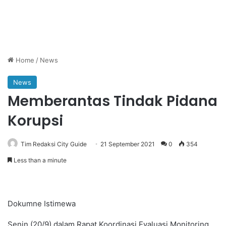
Home
/
News
News
Memberantas Tindak Pidana
Korupsi
Tim Redaksi City Guide
21 September 2021
0
354
Less than a minute
Dokumne Istimewa
Senin (20/9) dalam Rapat Koordinasi Evaluasi Monitoring