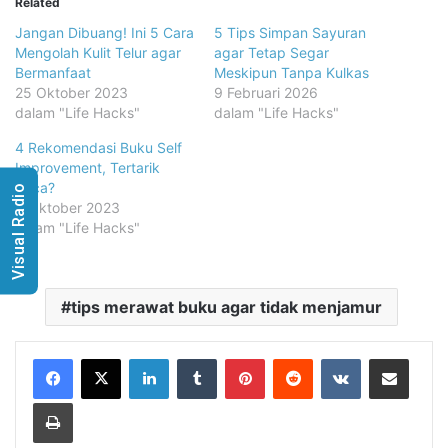
Related
Jangan Dibuang! Ini 5 Cara
5 Tips Simpan Sayuran
Mengolah Kulit Telur agar
agar Tetap Segar
Bermanfaat
Meskipun Tanpa Kulkas
25 Oktober 2023
9 Februari 2026
dalam "Life Hacks"
dalam "Life Hacks"
4 Rekomendasi Buku Self
Improvement, Tertarik
Baca?
Visual Radio
9 Oktober 2023
dalam "Life Hacks"
tips merawat buku agar tidak menjamur
LinkedIn
Tumblr
Pinterest
Reddit
VKontakte
Share via Email
Print