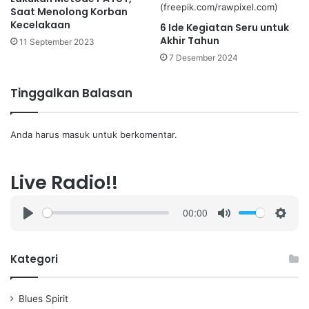
Saat Menolong Korban
Kecelakaan
6 Ide Kegiatan Seru untuk
Akhir Tahun
11 September 2023
7 Desember 2024
Tinggalkan Balasan
Anda harus
masuk
untuk berkomentar.
Live Radio!!
00:00
P
M
S
l
u
e
a
t
t
Kategori
y
e
t
i
Blues Spirit
n