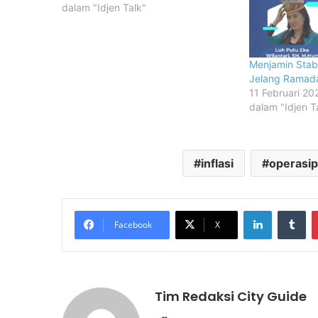
dalam "Idjen Talk"
Menjamin Stab
Jelang Ramad
11 Februari 20
dalam "Idjen T
inflasi
operasip
LinkedIn
Tu
Facebook
X
Tim Redaksi City Guide