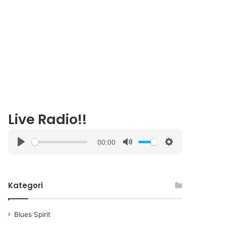
Live Radio!!
00:00
P
M
S
l
u
e
a
t
t
Kategori
y
e
t
i
n
Blues Spirit
g