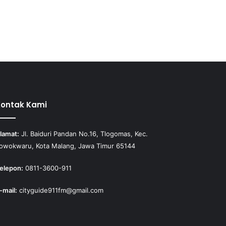
Kontak Kami
lamat:
Jl. Baiduri Pandan No.16, Tlogomas, Kec.
owokwaru, Kota Malang, Jawa Timur 65144
elepon:
0811-3600-911
-mail:
cityguide911fm@gmail.com