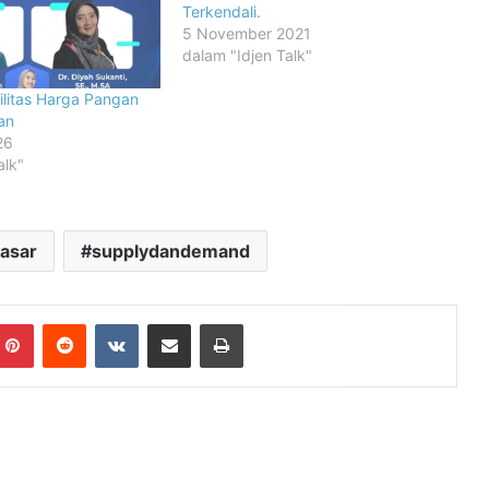
Terkendali.
5 November 2021
dalam "Idjen Talk"
ilitas Harga Pangan
an
26
alk"
asar
supplydandemand
mblr
Pinterest
Reddit
VKontakte
Share via Email
Print