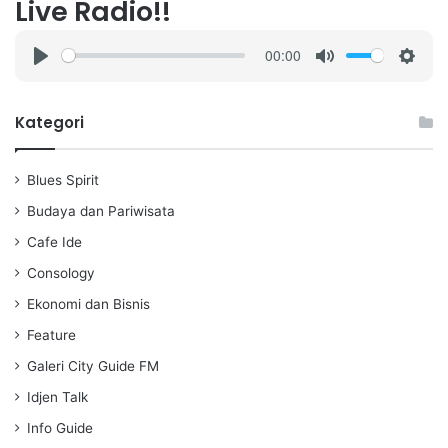
Live Radio!!
00:00
P
M
S
l
u
e
a
t
t
Kategori
y
e
t
i
Blues Spirit
n
g
Budaya dan Pariwisata
s
Cafe Ide
Consology
Ekonomi dan Bisnis
Feature
Galeri City Guide FM
Idjen Talk
Info Guide