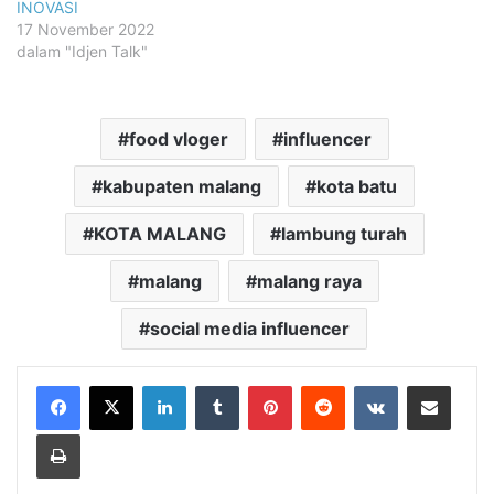
INOVASI
17 November 2022
dalam "Idjen Talk"
food vloger
influencer
kabupaten malang
kota batu
KOTA MALANG
lambung turah
malang
malang raya
social media influencer
LinkedIn
Tumblr
Pinterest
Reddit
VKontakte
Share via Email
Print