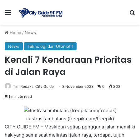
Menu
Se
Home
/
News
News
Teknologi dan Otomotif
Kenali 7 Kendaraan Prioritas
di Jalan Raya
Tim Redaksi City Guide
8 November 2023
0
308
1 minute read
ilustrasi ambulans (freepik.com/freepik)
CITY GUIDE FM – Meskipun setiap pengguna jalan memiliki
hak yang sama saat melintasi jalan raya, terdapat tujuh