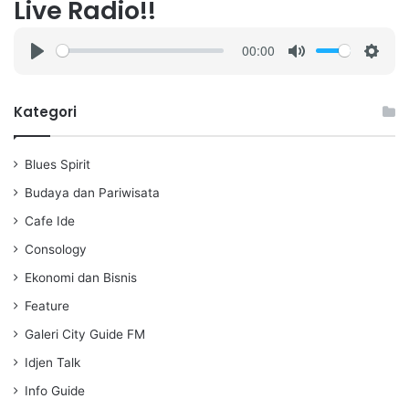
Live Radio!!
00:00
P
M
S
l
u
e
a
t
t
Kategori
y
e
t
i
Blues Spirit
n
g
Budaya dan Pariwisata
s
Cafe Ide
Consology
Ekonomi dan Bisnis
Feature
Galeri City Guide FM
Idjen Talk
Info Guide