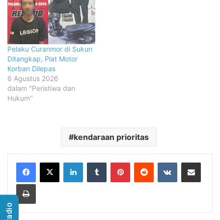
Pelaku Curanmor di Sukun
Ditangkap, Plat Motor
Korban Dilepas
6 Agustus 2026
dalam "Peristiwa dan
Hukum"
kendaraan prioritas
LinkedIn
Tumblr
Pinterest
Reddit
VKontakte
Share via Email
Print