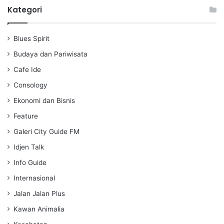
a
t
t
Kategori
y
e
t
i
Blues Spirit
n
g
Budaya dan Pariwisata
s
Cafe Ide
Consology
Ekonomi dan Bisnis
Feature
Galeri City Guide FM
Idjen Talk
Info Guide
Internasional
Jalan Jalan Plus
Kawan Animalia