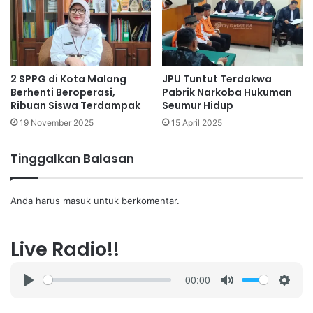
2 SPPG di Kota Malang
JPU Tuntut Terdakwa
Berhenti Beroperasi,
Pabrik Narkoba Hukuman
Ribuan Siswa Terdampak
Seumur Hidup
19 November 2025
15 April 2025
Tinggalkan Balasan
Anda harus
masuk
untuk berkomentar.
Live Radio!!
00:00
P
M
S
l
u
e