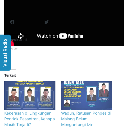
Bagikan ini:
Facebook
Twitter
Menyukai ini:
Visual Radio
Memuat...
Terkait
Kekerasan di Lingkungan
Waduh, Ratusan Ponpes di
Pondok Pesantren, Kenapa
Malang Belum
Masih Terjadi?
Mengantongi Izin