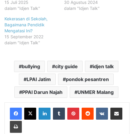
15 Juli 2025
30 Agustus 2024
dalam "Idjen Talk"
dalam "Idjen Talk"
Kekerasan di Sekolah,
Bagaimana Pendidik
Mengatasi Ini?
15 September 2022
dalam "Idjen Talk"
bullying
city guide
idjen talk
LPAI Jatim
pondok pesantren
PPAI Darun Najah
UNMER Malang
LinkedIn
Tumblr
Pinterest
Reddit
VKontakte
Share via Email
Print