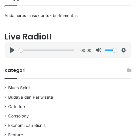
Anda harus
masuk
untuk berkomentar.
Live Radio!!
00:00
P
M
S
l
u
e
a
t
t
Kategori
y
e
t
i
Blues Spirit
n
g
Budaya dan Pariwisata
s
Cafe Ide
Consology
Ekonomi dan Bisnis
Feature