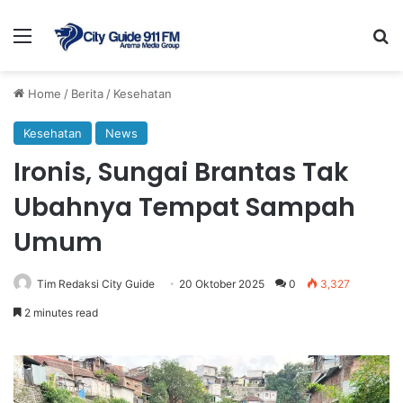
Menu
Se
Home
/
Berita
/
Kesehatan
Kesehatan
News
Ironis, Sungai Brantas Tak
Ubahnya Tempat Sampah
Umum
Tim Redaksi City Guide
20 Oktober 2025
0
3,327
2 minutes read