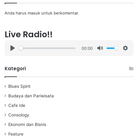
Anda harus
masuk
untuk berkomentar.
Live Radio!!
00:00
P
M
S
l
u
e
a
t
t
Kategori
y
e
t
i
Blues Spirit
n
g
Budaya dan Pariwisata
s
Cafe Ide
Consology
Ekonomi dan Bisnis
Feature