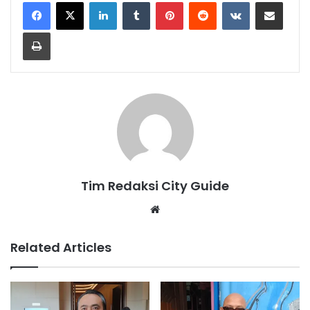
LinkedIn
Tumblr
Pinterest
Reddit
VKontakte
Share via Email
Print
Tim Redaksi City Guide
Website
Related Articles