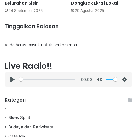
Kelurahan Sisir
Dongkrak Ekraf Lokal
24 September 2025
20 Agustus 2025
Tinggalkan Balasan
Anda harus
masuk
untuk berkomentar.
Live Radio!!
00:00
P
M
S
l
u
e
a
t
t
Kategori
y
e
t
i
Blues Spirit
n
g
Budaya dan Pariwisata
s
Cafe Ide