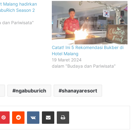
t Malang hadirkan
ubuRich Season 2
 dan Pariwisata"
Catat! Ini 5 Rekomendasi Bukber di
Hotel Malang
19 Maret 2024
dalam "Budaya dan Pariwisata"
ngabuburich
shanayaresort
mblr
Pinterest
Reddit
VKontakte
Share via Email
Print