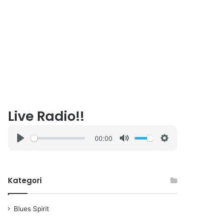
Live Radio!!
00:00
P
M
S
l
u
e
a
t
t
Kategori
y
e
t
i
n
Blues Spirit
g