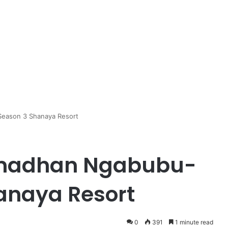
eason 3 Shanaya Resort
madhan Ngabubu-
anaya Resort
0
391
1 minute read