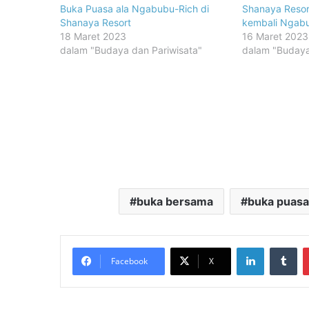
Buka Puasa ala Ngabubu-Rich di
Shanaya Resor
Shanaya Resort
kembali Ngab
18 Maret 2023
16 Maret 2023
dalam "Budaya dan Pariwisata"
dalam "Budaya
buka bersama
buka puasa
LinkedIn
Tu
Facebook
X