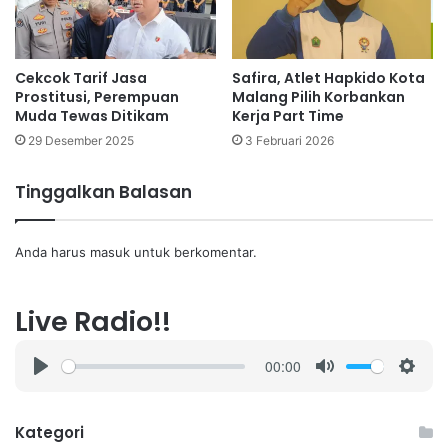
Cekcok Tarif Jasa
Safira, Atlet Hapkido Kota
Prostitusi, Perempuan
Malang Pilih Korbankan
Muda Tewas Ditikam
Kerja Part Time
29 Desember 2025
3 Februari 2026
Tinggalkan Balasan
Anda harus
masuk
untuk berkomentar.
Live Radio!!
00:00
P
M
S
l
u
e
a
t
t
Kategori