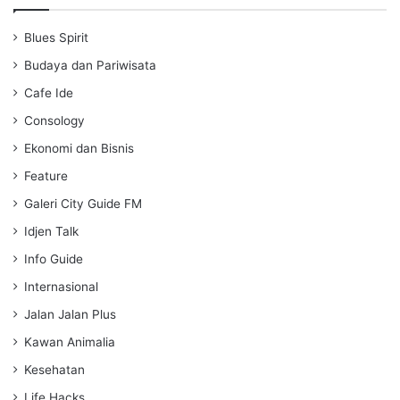
y
e
t
i
Blues Spirit
n
g
Budaya dan Pariwisata
s
Cafe Ide
Consology
Ekonomi dan Bisnis
Feature
Galeri City Guide FM
Idjen Talk
Info Guide
Internasional
Jalan Jalan Plus
Kawan Animalia
Kesehatan
Life Hacks