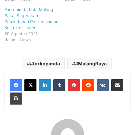
Forkopimda Kota Malang
Bakal Segerakan
Pemindahan Pasien Isoman
Ke Lokasi Isoter
20 Agustus 2021
dalam "News"
#forkopimda
#MalangRaya
LinkedIn
Tumblr
Pinterest
Reddit
VKontakte
Share via Email
Print