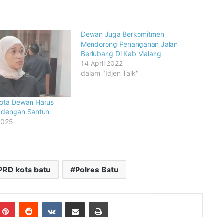
Dewan Juga Berkomitmen
Mendorong Penanganan Jalan
Berlubang Di Kab Malang
14 April 2022
dalam "Idjen Talk"
ota Dewan Harus
 dengan Santun
2025
RD kota batu
Polres Batu
mblr
Pinterest
Reddit
VKontakte
Share via Email
Print