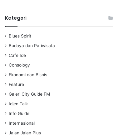
l
u
e
a
t
t
Kategori
y
e
t
i
n
Blues Spirit
g
s
Budaya dan Pariwisata
Cafe Ide
Consology
Ekonomi dan Bisnis
Feature
Galeri City Guide FM
Idjen Talk
Info Guide
Internasional
Jalan Jalan Plus