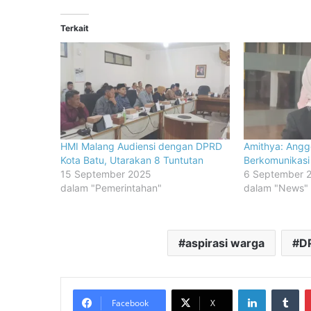
Terkait
HMI Malang Audiensi dengan DPRD
Amithya: Angg
Kota Batu, Utarakan 8 Tuntutan
Berkomunikasi
15 September 2025
6 September 
dalam "Pemerintahan"
dalam "News"
aspirasi warga
DP
LinkedIn
Tu
Facebook
X