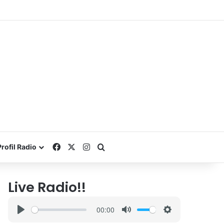
Facebook
X
Instagram
Search for
Profil Radio
Live Radio!!
00:00
P
M
S