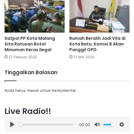
Satpol PP Kota Malang
Rumah Beralih Jadi Vila di
Sita Ratusan Botol
Kota Batu, Komisi B Akan
Minuman Keras Ilegal
Panggil OPD
27 Februari 2025
31 Mei 2025
Tinggalkan Balasan
Anda harus
masuk
untuk berkomentar.
Live Radio!!
00:00
P
M
S