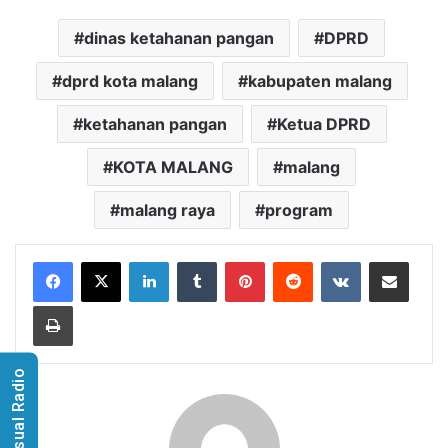
dinas ketahanan pangan
DPRD
dprd kota malang
kabupaten malang
ketahanan pangan
Ketua DPRD
KOTA MALANG
malang
malang raya
program
LinkedIn
Tumblr
Pinterest
Reddit
VKontakte
Share via Email
Print
Visual Radio