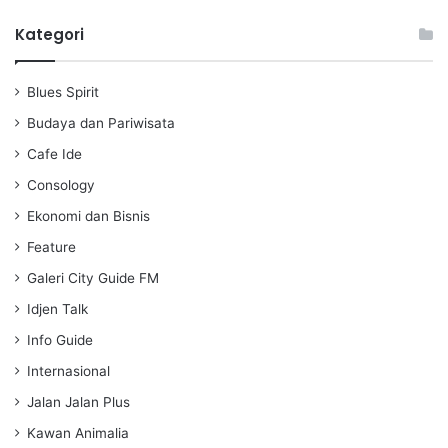
l
u
e
a
t
t
Kategori
y
e
t
i
Blues Spirit
n
g
Budaya dan Pariwisata
s
Cafe Ide
Consology
Ekonomi dan Bisnis
Feature
Galeri City Guide FM
Idjen Talk
Info Guide
Internasional
Jalan Jalan Plus
Kawan Animalia