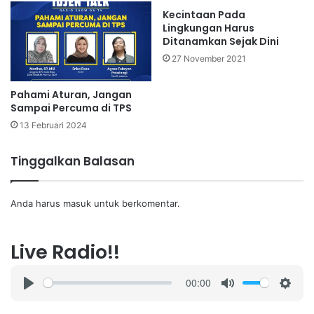
Kecintaan Pada
Lingkungan Harus
Ditanamkan Sejak Dini
27 November 2021
Pahami Aturan, Jangan
Sampai Percuma di TPS
13 Februari 2024
Tinggalkan Balasan
Anda harus
masuk
untuk berkomentar.
Live Radio!!
00:00
P
M
S
l
u
e