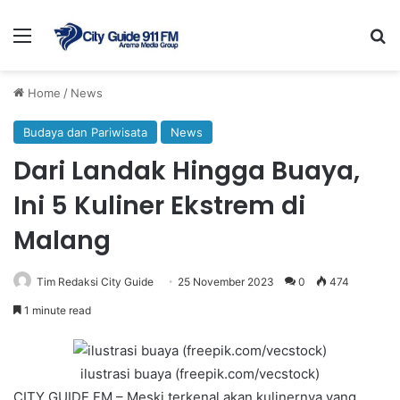
Menu
Se
Home
/
News
Budaya dan Pariwisata
News
Dari Landak Hingga Buaya,
Ini 5 Kuliner Ekstrem di
Malang
Tim Redaksi City Guide
25 November 2023
0
474
1 minute read
ilustrasi buaya (freepik.com/vecstock)
CITY GUIDE FM – Meski terkenal akan kulinernya yang