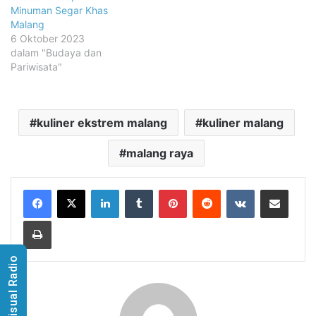
Minuman Segar Khas
Malang
6 Oktober 2023
dalam "Budaya dan
Pariwisata"
kuliner ekstrem malang
kuliner malang
malang raya
LinkedIn
Tumblr
Pinterest
Reddit
VKontakte
Share via Email
Print
Visual Radio