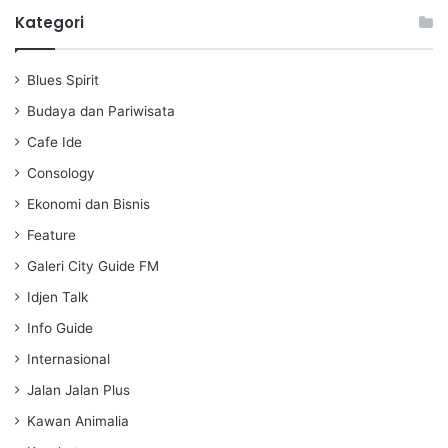
a
t
t
Kategori
y
e
t
i
Blues Spirit
n
g
Budaya dan Pariwisata
s
Cafe Ide
Consology
Ekonomi dan Bisnis
Feature
Galeri City Guide FM
Idjen Talk
Info Guide
Internasional
Jalan Jalan Plus
Kawan Animalia