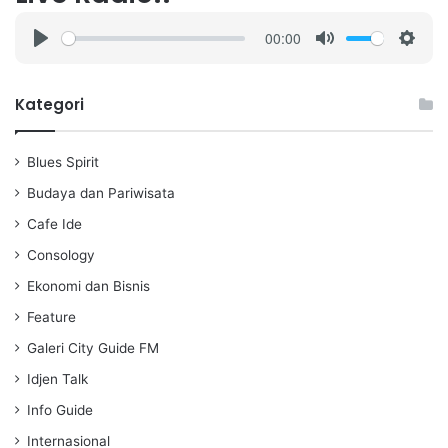
00:00
P
M
S
l
u
e
a
t
t
Kategori
y
e
t
i
Blues Spirit
n
g
Budaya dan Pariwisata
s
Cafe Ide
Consology
Ekonomi dan Bisnis
Feature
Galeri City Guide FM
Idjen Talk
Info Guide
Internasional