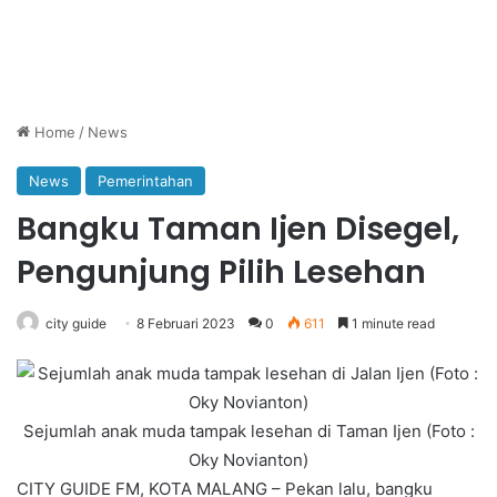
Home
/
News
News
Pemerintahan
Bangku Taman Ijen Disegel,
Pengunjung Pilih Lesehan
city guide
8 Februari 2023
0
611
1 minute read
Sejumlah anak muda tampak lesehan di Taman Ijen (Foto :
Oky Novianton)
CITY GUIDE FM, KOTA MALANG – Pekan lalu, bangku