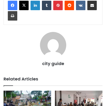
LinkedIn
Tumblr
Pinterest
Reddit
VKontakte
Share via Email
Print
city guide
Related Articles